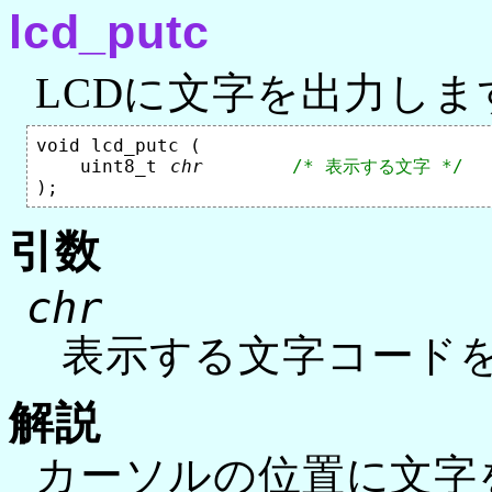
lcd_putc
LCDに文字を出力しま
void lcd_putc (

    uint8_t 
chr
/* 表示する文字 */
引数
chr
表示する文字コード
解説
カーソルの位置に文字